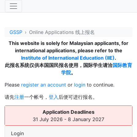
GSSP
Online Applications 线上报名
This website is solely for Malaysian applicants, for
international applications, please refer to the
Institute of International Education (IIE)
.
此报名系统仅供本国国民报名使用，国际学生请洽
国际教育
学院
。
Please
register an account
or
login
to continue.
请先
注册
一个帐号，
登入
后便可进行报名。
Application Deadlines
31 July 2026 - 8 January 2027
Login